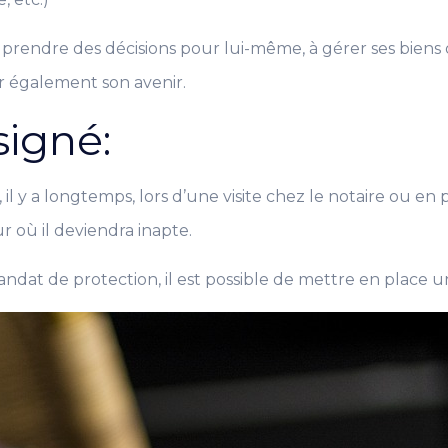
rendre des décisions pour lui-même, à gérer ses biens ou 
er également son avenir.
signé:
é, il y a longtemps, lors d’une visite chez le notaire ou
r où il deviendra inapte.
ndat de protection, il est possible de mettre en place u