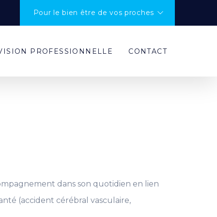
Pour le bien être de vos proches
VISION PROFESSIONNELLE
CONTACT
e
compagnement dans son quotidien en lien
nté (accident cérébral vasculaire,