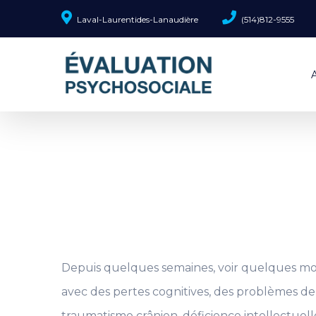
Laval-Laurentides-Lanaudière
(514)812-9555
Depuis quelques semaines, voir quelques mo
avec des pertes cognitives, des problèmes de
traumatisme crânien, déficience intellectuelle