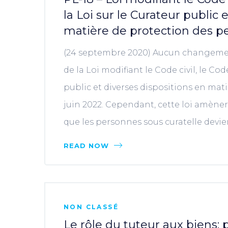
la Loi sur le Curateur public 
matière de protection des p
(24 septembre 2020) Aucun changement 
de la Loi modifiant le Code civil, le Cod
public et diverses dispositions en mat
juin 2022. Cependant, cette loi amène
que les personnes sous curatelle devien
READ NOW
NON CLASSÉ
Le rôle du tuteur aux biens: p