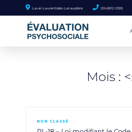
Laval-Laurentides-Lanaudière
(514)812-9555
Mois :
NON CLASSÉ
PL-18 – Loi modifiant le Code 