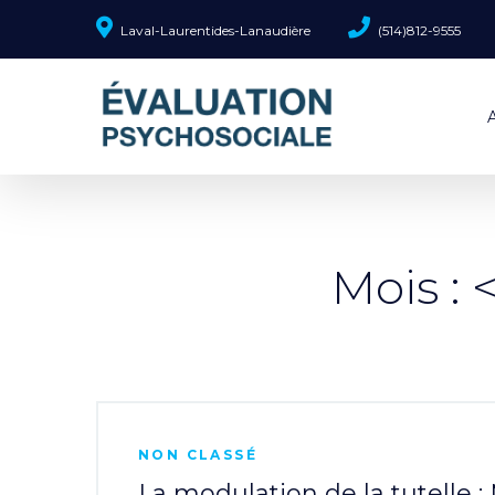
Laval-Laurentides-Lanaudière
(514)812-9555
Mois :
NON CLASSÉ
La modulation de la tutelle : 