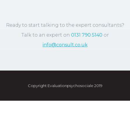
Ready to start talking to the expert consultants?
Talk to an expert on
0131 790 5140
or
info@consult.co.uk
Copyright Evaluationpsychosociale 2019