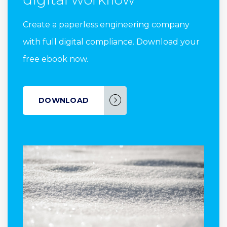
Create a paperless engineering company
with full digital compliance. Download your
free ebook now.
DOWNLOAD