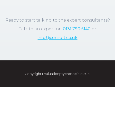
Ready to start talking to the expert consultants?
Talk to an expert on
0131 790 5140
or
info@consult.co.uk
Copyright Evaluationpsychosociale 2019