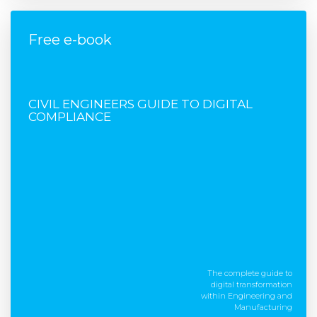
Free e-book
FREE E-BOOK
CIVIL ENGINEERS GUIDE TO DIGITAL
COMPLIANCE
The complete guide to
digital transformation
within Engineering and
Manufacturing