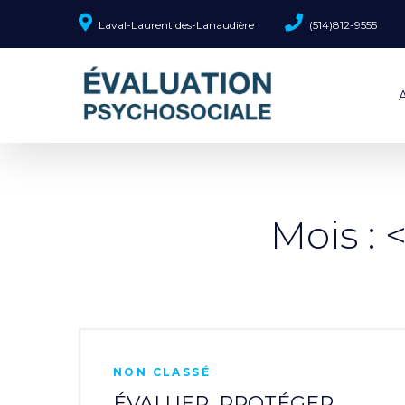
Laval-Laurentides-Lanaudière
(514)812-9555
Mois :
NON CLASSÉ
ÉVALUER, PROTÉGER